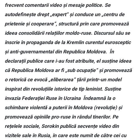
frecvent comentarii video și mesaje politice. Se
autodefinește drept „expert” și conduce un „centru de
prietenie și cooperare”, structură prin care promovează
ideea consolidării relațiilor moldo-ruse.
Discursul său se
înscrie în propaganda de la Kremlin curentul eurosceptic
și anti-guvernamental din Republica Moldova. În
declarații publice care i-au fost atribuite, el susține ideea
că Republica Moldova ar fi „sub ocupație” și promovează
o retorică ce evocă „eliberarea” țării printr-un model
inspirat din revoluțiile istorice de tip leninist.
Susține
invazia Federației Ruse în Ucraina
Îndeamnă la o
schimbare violentă a puterii în Moldova (revoluție) și
promovează opiniile pro-ruse în rândul tinerilor.
Pe
rețelele sociale, Sorokin publică secvențe video din
vizitele sale în Rusia, în care este numit de către cei cu