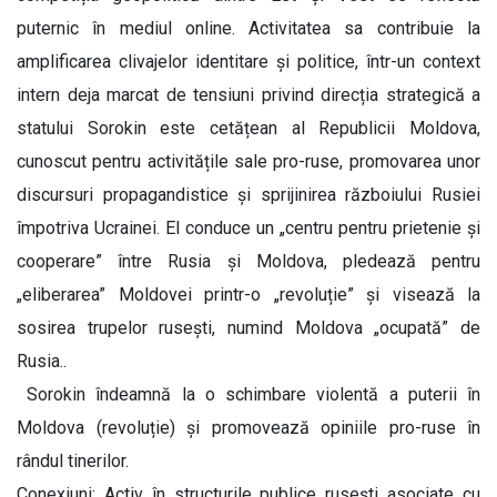
puternic în mediul online. Activitatea sa contribuie la
amplificarea clivajelor identitare și politice, într-un context
intern deja marcat de tensiuni privind direcția strategică a
statului Sorokin este cetățean al Republicii Moldova,
cunoscut pentru activitățile sale pro-ruse, promovarea unor
discursuri propagandistice și sprijinirea războiului Rusiei
împotriva Ucrainei. El conduce un „centru pentru prietenie și
cooperare” între Rusia și Moldova, pledează pentru
„eliberarea” Moldovei printr-o „revoluție” și visează la
sosirea trupelor rusești, numind Moldova „ocupată” de
Rusia..
Sorokin îndeamnă la o schimbare violentă a puterii în
Moldova (revoluție) și promovează opiniile pro-ruse în
rândul tinerilor.
Conexiuni: Activ în structurile publice rusești asociate cu