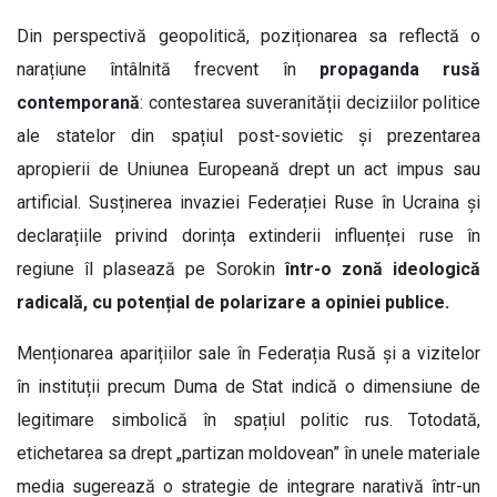
Din perspectivă geopolitică, poziționarea sa reflectă o
narațiune întâlnită frecvent în
propaganda rusă
contemporană
: contestarea suveranității deciziilor politice
ale statelor din spațiul post-sovietic și prezentarea
apropierii de Uniunea Europeană drept un act impus sau
artificial. Susținerea invaziei Federației Ruse în Ucraina și
declarațiile privind dorința extinderii influenței ruse în
regiune îl plasează pe Sorokin
într-o zonă ideologică
radicală, cu potențial de polarizare a opiniei publice.
Menționarea aparițiilor sale în Federația Rusă și a vizitelor
în instituții precum Duma de Stat indică o dimensiune de
legitimare simbolică în spațiul politic rus. Totodată,
etichetarea sa drept „partizan moldovean” în unele materiale
media sugerează o strategie de integrare narativă într-un