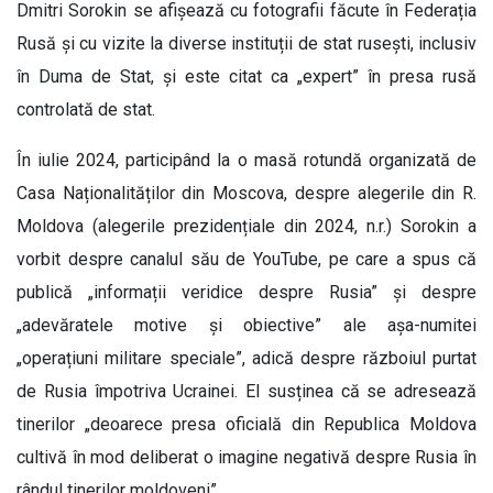
Dmitri Sorokin se afișează cu fotografii făcute în Federația
Rusă și cu vizite la diverse instituții de stat rusești, inclusiv
în Duma de Stat, și este citat ca „expert” în presa rusă
controlată de stat.
În iulie 2024, participând la o masă rotundă organizată de
Casa Naționalităților din Moscova, despre alegerile din R.
Moldova (alegerile prezidențiale din 2024, n.r.) Sorokin a
vorbit despre canalul său de YouTube, pe care a spus că
publică „informații veridice despre Rusia” și despre
„adevăratele motive și obiective” ale așa-numitei
„operațiuni militare speciale”, adică despre războiul purtat
de Rusia împotriva Ucrainei. El susținea că se adresează
tinerilor „deoarece presa oficială din Republica Moldova
cultivă în mod deliberat o imagine negativă despre Rusia în
rândul tinerilor moldoveni”.