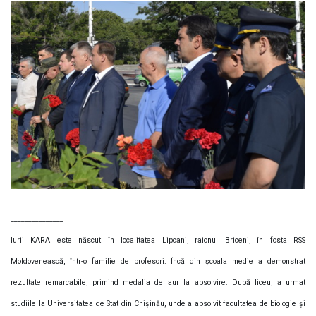
_______________
Iurii KARA este născut în localitatea Lipcani, raionul Briceni, în fosta RSS
Moldovenească, într-o familie de profesori. Încă din școala medie a demonstrat
rezultate remarcabile, primind medalia de aur la absolvire. După liceu, a urmat
studiile la Universitatea de Stat din Chișinău, unde a absolvit facultatea de biologie și