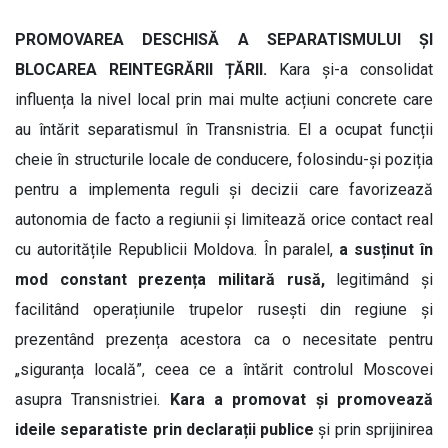
PROMOVAREA DESCHISĂ A SEPARATISMULUI ȘI
BLOCAREA REINTEGRĂRII ȚĂRII.
Kara și-a consolidat
influența la nivel local prin mai multe acțiuni concrete care
au întărit separatismul în Transnistria. El a ocupat funcții
cheie în structurile locale de conducere, folosindu-și poziția
pentru a implementa reguli și decizii care favorizează
autonomia de facto a regiunii și limitează orice contact real
cu autoritățile Republicii Moldova. În paralel,
a susținut în
mod constant prezența militară rusă,
legitimând și
facilitând operațiunile trupelor rusești din regiune și
prezentând prezența acestora ca o necesitate pentru
„siguranța locală”, ceea ce a întărit controlul Moscovei
asupra Transnistriei.
Kara a promovat și promovează
ideile separatiste prin declarații publice
și prin sprijinirea