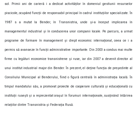
sol. Primii ani de carieră i a dedicat activităților în domeniul gestiunii resurselor
piscicole, ocupând funcții de responsabil principal în cadrul instituțiilor specializate. În
1987 s a mutat la Bender, în Transnistria, unde și-a început implicarea în
managementul industrial și în conducerea unor companii locale. Pe parcurs, a urmat
programe de formare în management și drept economic internațional, ceea ce i a
permis să avanseze în funcții administrative importante. Din 2003 a condus mai multe
firme cu legături economice transnistrene și ruse, iar din 2007 a devenit director al
unui institut industrial major din Bender. În prezent, el deține funcția de președinte al
Consiliului Municipal al Benderului, fiind o figură centrală în administrația locală. În
timpul mandatului său, a promovat proiecte de cooperare culturală și educațională cu
instituții rusești și a reprezentat orașul în forumuri internaționale, susținând întărirea
relațiilor dintre Transnistria și Federația Rusă.