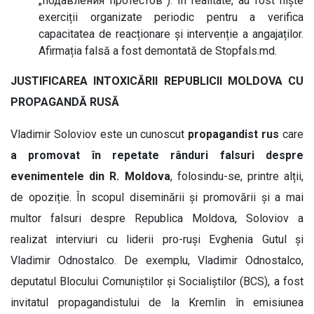
„подавления протестов”). În realitate, au fost niște
exerciții organizate periodic pentru a verifica
capacitatea de reacționare și intervenție a angajaților.
Afirmația falsă a fost demontată de Stopfals.md.
JUSTIFICAREA INTOXICĂRII REPUBLICII MOLDOVA CU
PROPAGANDĂ RUSĂ
Vladimir Soloviov este un cunoscut
propagandist rus
care
a promovat în repetate rânduri falsuri despre
evenimentele din R. Moldova
, folosindu-se, printre alții,
de opoziție. În scopul diseminării și promovării și a mai
multor falsuri despre Republica Moldova, Soloviov a
realizat interviuri cu liderii pro-ruși Evghenia Gutul și
Vladimir Odnostalco. De exemplu, Vladimir Odnostalco,
deputatul Blocului Comuniștilor și Socialiștilor (BCS), a fost
invitatul propagandistului de la Kremlin în emisiunea