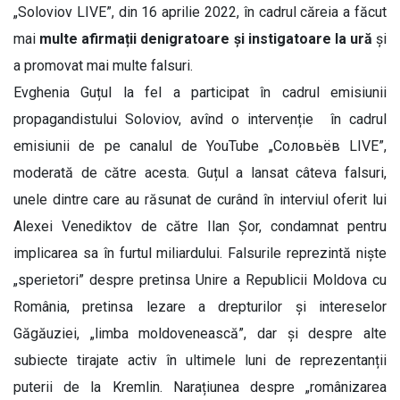
„Soloviov LIVE”, din 16 aprilie 2022, în cadrul căreia a făcut
mai
multe afirmații denigratoare și instigatoare la ură
și
a promovat mai multe falsuri.
Evghenia Guțul la fel a participat în cadrul emisiunii
propagandistului Soloviov, avînd o intervenție în cadrul
emisiunii de pe canalul de YouTube „Соловьёв LIVE”,
moderată de către acesta. Guțul a lansat câteva falsuri,
unele dintre care au răsunat de curând în interviul oferit lui
Alexei Venediktov de către Ilan Șor, condamnat pentru
implicarea sa în furtul miliardului. Falsurile reprezintă niște
„sperietori” despre pretinsa Unire a Republicii Moldova cu
România, pretinsa lezare a drepturilor și intereselor
Găgăuziei, „limba moldovenească”, dar și despre alte
subiecte tirajate activ în ultimele luni de reprezentanții
puterii de la Kremlin. Narațiunea despre „românizarea