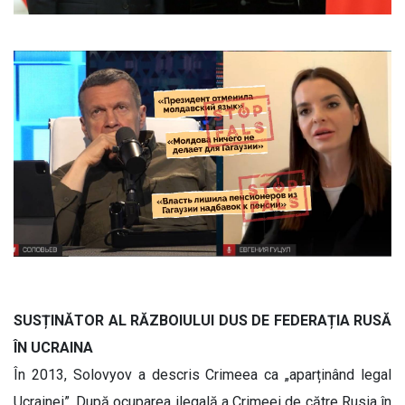
SUSȚINĂTOR AL RĂZBOIULUI DUS DE FEDERAȚIA RUSĂ
ÎN UCRAINA
În 2013, Solovyov a descris Crimeea ca „aparținând legal
Ucrainei”. După ocuparea ilegală a Crimeei de către Rusia în