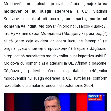
Moldovei” și falsul potrivit căruia „
majoritatea
moldovenilor nu susțin aderarea la UE”.
Vladimir
Soloviov a declarat că acum
„sunt mari șansele că
România va înghiți Moldova”
(în original: „высоки шансы,
что Румыния съест Молдавию (Молдову - прим. ред.)”)
și că „este deja evident că acest lucru se întâmplă” (în
original: „уже очевидно происходит”). Bașcana Găgăuziei
a replicat că majoritatea moldovenilor sunt împotriva unirii R.
Moldova cu România și a aderării la UE. Afirmația bașcanei
Găgăuziei, potrivit cărora majoritatea cetățenilor
moldovenilor nu susțin aderarea la UE, sunt false, conform
rezeultatele ultimului refendum idn octombirie 2024.