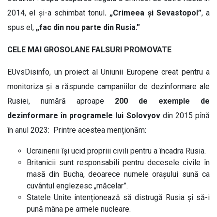
2014, el și-a schimbat tonul
. „Crimeea și Sevastopol”
, a
spus el,
„fac din nou parte din Rusia.”
CELE MAI GROSOLANE FALSURI PROMOVATE
EUvsDisinfo, un proiect al Uniunii Europene creat pentru a
monitoriza și a răspunde campaniilor de dezinformare ale
Rusiei, numără aproape
200 de exemple de
dezinformare în programele lui Solovyov
din 2015 pînă
în anul 2023: Printre acestea menționăm:
Ucrainenii își ucid propriii civili pentru a încadra Rusia.
Britanicii sunt responsabili pentru decesele civile în
masă din Bucha, deoarece numele orașului sună ca
cuvântul englezesc „măcelar”.
Statele Unite intenționează să distrugă Rusia și să-i
pună mâna pe armele nucleare.