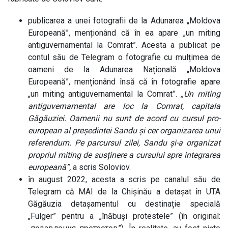
publicarea a unei fotografii de la Adunarea „Moldova
Europeană”, menționând că în ea apare „un miting
antiguvernamental la Comrat”. Acesta a publicat pe
contul său de Telegram o fotografie cu mulțimea de
oameni de la Adunarea Națională „Moldova
Europeană”, menționând însă că în fotografie apare
„un miting antiguvernamental la Comrat”.
„Un miting
antiguvernamental are loc la Comrat, capitala
Găgăuziei. Oamenii nu sunt de acord cu cursul pro-
european al președintei Sandu și cer organizarea unui
referendum. Pe parcursul zilei, Sandu și-a organizat
propriul miting de susținere a cursului spre integrarea
europeană”,
a scris Soloviov.
în august 2022, acesta a scris pe canalul său de
Telegram că MAI de la Chișinău a detașat în UTA
Găgăuzia detașamentul cu destinație specială
„Fulger” pentru a „înăbuși protestele” (în original: