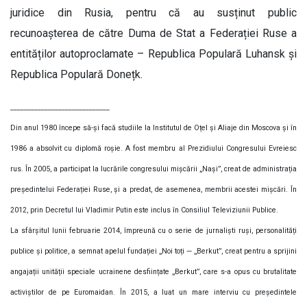
juridice din Rusia, pentru că au susținut public
recunoașterea de către Duma de Stat a Federației Ruse a
entităților autoproclamate – Republica Populară Luhansk și
Republica Populară Donețk.
_____________________________
Din anul 1980 începe să-și facă studiile la Institutul de Oțel și Aliaje din Moscova și în
1986 a absolvit cu diplomă roșie. A fost membru al Prezidiului Congresului Evreiesc
rus. În 2005, a participat la lucrările congresului mișcării „Nași”, creat de administrația
președintelui Federației Ruse, și a predat, de asemenea, membrii acestei mișcări. În
2012, prin Decretul lui Vladimir Putin este inclus în Consiliul Televiziunii Publice.
La sfârșitul lunii februarie 2014, împreună cu o serie de jurnaliști ruși, personalități
publice și politice, a semnat apelul fundației „Noi toți — „Berkut”, creat pentru a sprijini
angajații unității speciale ucrainene desființate „Berkut”, care s-a opus cu brutalitate
activiștilor de pe Euromaidan. În 2015, a luat un mare interviu cu președintele