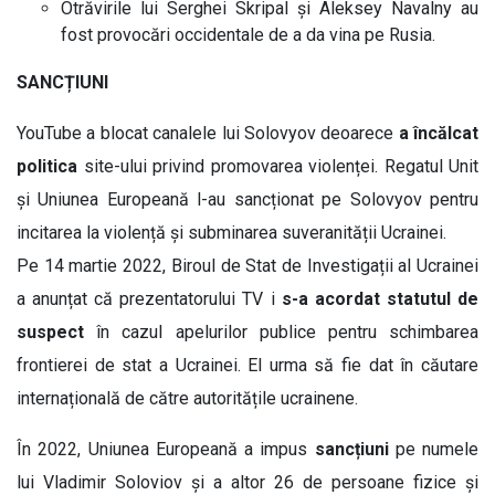
Otrăvirile lui Serghei Skripal și Aleksey Navalny au
fost provocări occidentale de a da vina pe Rusia.
SANCȚIUNI
YouTube a blocat canalele lui Solovyov deoarece
a încălcat
politica
site-ului privind promovarea violenței. Regatul Unit
și Uniunea Europeană l-au sancționat pe Solovyov pentru
incitarea la violență și subminarea suveranității Ucrainei.
Pe 14 martie 2022, Biroul de Stat de Investigații al Ucrainei
a anunțat că prezentatorului TV i
s-a acordat statutul de
suspect
în cazul apelurilor publice pentru schimbarea
frontierei de stat a Ucrainei. El urma să fie dat în căutare
internațională de către autoritățile ucrainene.
În 2022, Uniunea Europeană a impus
sancțiuni
pe numele
lui Vladimir Soloviov și a altor 26 de persoane fizice și